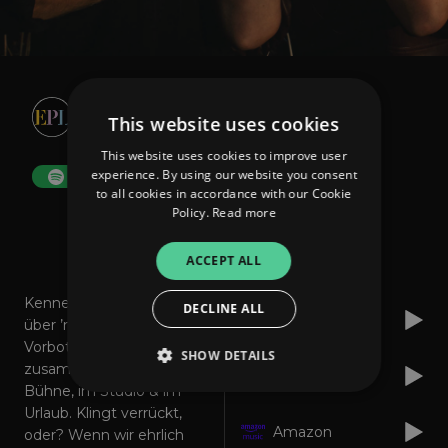
Entprima Live
This website uses cookies
MUSIC + MEDIA
This website uses cookies to improve user
experience. By using our website you consent
FOLLOW
to all cookies in accordance with our Cookie
Policy.
Read more
About
Listen
ACCEPT ALL
Kennengelernt im Netz
DECLINE ALL
Spotify
über ’ne Art „Tinder-
Vorbote“. Jetzt
SHOW DETAILS
zusammen auf der
Apple Music
Bühne, im Studio & im
Urlaub. Klingt verrückt,
Amazon
Strictly necessary
Performance
oder? Wenn wir ehrlich