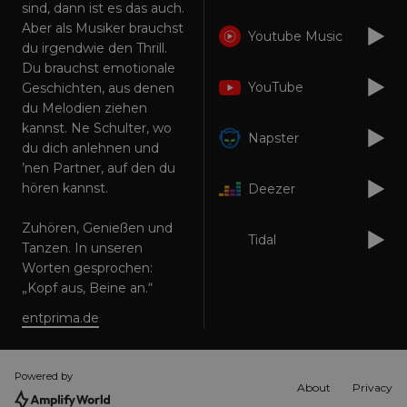
sind, dann ist es das auch.
Targeting
Functionality
Unclassified
Aber als Musiker brauchst
Youtube Music
Strictly necessary cookies allow core website
du irgendwie den Thrill.
functionality such as user login and account
Du brauchst emotionale
management. The website cannot be used
YouTube
Geschichten, aus denen
properly without strictly necessary cookies.
du Melodien ziehen
Provider
/
Name
Expiration
Descriptio
kannst. Ne Schulter, wo
Domain
Napster
du dich anlehnen und
_dc_gtm_UA-
.amplify.link
56
This cookie
’nen Partner, auf den du
89385820-1
seconds
is
associated
hören kannst.
Deezer
with sites
using
Google Tag
Zuhören, Genießen und
Manager to
Tidal
load other
Tanzen. In unseren
scripts and
Worten gesprochen:
code into a
page.
„Kopf aus, Beine an.“
Where it is
used it ma
entprima.de
be regarde
as Strictly
Necessary
as without
it, other
Powered by
scripts may
About
Privacy
not