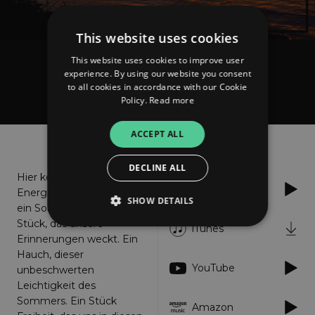
This website uses cookies
This website uses cookies to improve user
Gorilla Funk
experience. By using our website you consent
Weisst du noch
to all cookies in accordance with our Cookie
Policy.
Read more
ACCEPT ALL
About
Listen
DECLINE ALL
Hier kommt ein
Spotify
Energieschub für uns alle,
SHOW DETAILS
ein Sonnenstrahl. Ein
Stück, das unsere
iTunes
Erinnerungen weckt. Ein
Hauch, dieser
Strictly necessary
Performance
YouTube
unbeschwerten
Targeting
Functionality
Unclassified
Leichtigkeit des
Sommers. Ein Stück
Strictly necessary cookies allow core website
Amazon
functionality such as user login and account