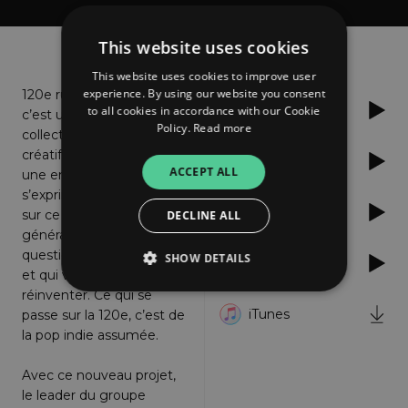
About
Listen
This website uses cookies
This website uses cookies to improve user
experience. By using our website you consent
120e rue,
Spotify
to all cookies in accordance with our Cookie
c’est un
Policy.
Read more
collectif
créatif, c’est
Apple Music
ACCEPT ALL
une envie de
s’exprimer
YouTube
sur ce que vit une
DECLINE ALL
génération qui rêve, qui se
questionne, qui s’inquiète
SHOW DETAILS
Deezer
et qui veut encore se
réinventer. Ce qui se
iTunes
passe sur la 120e, c’est de
Strictly necessary
Performance
la pop indie assumée.
Targeting
Functionality
Unclassified
Avec ce nouveau projet,
Strictly necessary cookies allow core website
le leader du groupe
functionality such as user login and account