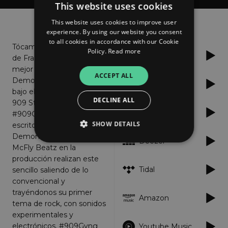
This website uses cookies
About
Listen
This website uses cookies to improve user
experience. By using our website you consent
to all cookies in accordance with our Cookie
Tócame, el nuevo tema
Policy.
Read more
Spotify
de Francisco Del Real
mejor conocido como "El
ACCEPT ALL
Demonia", sale a la luz
Apple Music
bajo el sello discográfico
DECLINE ALL
909 Studio Mx
YouTube
#909Gvng. Este track
SHOW DETAILS
escrito totalmente por El
Demonia que junto a
Deezer
McFly Beatz en la
producción realizan este
Strictly necessary
Performance
Tidal
sencillo saliendo de lo
Targeting
Functionality
Unclassified
convencional y
trayéndonos su primer
Strictly necessary cookies allow core website
Amazon
tema de rock, con sonidos
functionality such as user login and account
management. The website cannot be used
experimentales y
properly without strictly necessary cookies.
electrónicos. #909Gvng
Youtube Music