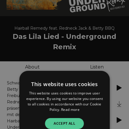
Hairball Remedy feat. Redneck Jack & Betty BBQ
Das Lila Lied - Underground
Remix
About
Listen
Schwarzwald Drag Queen
This website uses cookies
Spotify
Betty BBQ und der
This website uses cookies to improve user
Freiburger Musikartist
experience. By using our website you consent
Redneck Jack
iTunes
to all cookies in accordance with our Cookie
präsentieren gemeinsam
Policy.
Read more
mit dem Band-Trio
Deezer
Hairball Remedy den
ACCEPT ALL
Underground Remix von