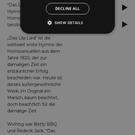
“Das Lila Lied”: Die erste
Apple Music
DECLINE ALL
Hymne der
Homosexuellen in
SHOW DETAILS
Amazon
tanzbarem Gewand!
„Das Lila Lied“ ist die
weltweit erste Hymne der
Strictly necessary
Performance
Homosexuellen aus dem
Targeting
Functionality
Unclassified
Jahre 1920, der zur
damaligen Zeit ein
Strictly necessary cookies allow core website
functionality such as user login and account
erstaunlicher Erfolg
management. The website cannot be used
beschieden war. Heute ist
properly without strictly necessary cookies.
dieses außergewöhnliche
Provider
/
Werk, im Original ein
Name
Expiration
Descriptio
Domain
Marsch, kaum beachtet,
_dc_gtm_UA-
.amplify.link
56
This cookie
doch beachtlich für die
89385820-1
seconds
is
damalige Zeit.
associated
with sites
using
Wichtig war Betty BBQ
Google Tag
Manager to
und Redeck Jack, “Das
load other