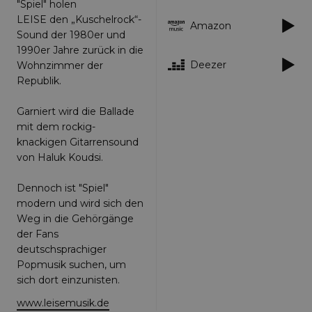
"Spiel" holen
LEISE den „Kuschelrock“-
Strictly necessary
Performance
Amazon
Sound der 1980er und
Targeting
Functionality
Unclassified
1990er Jahre zurück in die
Deezer
Strictly necessary cookies allow core website
Wohnzimmer der
functionality such as user login and account
Republik.
management. The website cannot be used
properly without strictly necessary cookies.
Garniert wird die Ballade
Provider
/
Name
Expiration
Descriptio
mit dem rockig-
Domain
knackigen Gitarrensound
_dc_gtm_UA-
.amplify.link
56
This cookie
von Haluk Koudsi.
89385820-1
seconds
is
associated
with sites
Dennoch ist "Spiel"
using
Google Tag
modern und wird sich den
Manager to
Weg in die Gehörgänge
load other
scripts and
der Fans
code into a
page.
deutschsprachiger
Where it is
Popmusik suchen, um
used it ma
be regarde
sich dort einzunisten.
as Strictly
Necessary
www.leisemusik.de
as without