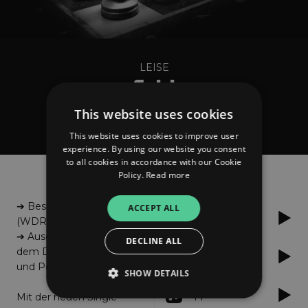
LEISE
Spiel
This website uses cookies
This website uses cookies to improve user
experience. By using our website you consent
to all cookies in accordance with our Cookie
About
Listen
Policy.
Read more
➔ Beste Band Westens
ACCEPT ALL
YouTube
(WDR 2)
➔ Ausgezeichnet mit
DECLINE ALL
dem Deutschen Rock
Spotify
und Pop Preis 2022
SHOW DETAILS
Apple Music
Mit der neuen Single